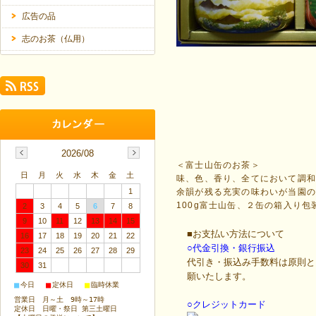
広告の品
志のお茶（仏用）
2026/08
＜富士山缶のお茶＞
日
月
火
水
木
金
土
味、色、香り、全てにおいて調和
1
余韻が残る充実の味わいが当園
100g富士山缶、２缶の箱入り包
2
3
4
5
6
7
8
9
10
11
12
13
14
15
■お支払い方法について
16
17
18
19
20
21
22
○代金引換・銀行振込
23
24
25
26
27
28
29
代引き・振込み手数料は原則と
30
31
願いたします。
■
■
■
今日
定休日
臨時休業
営業日 月～土 9時～17時
○クレジットカード
定休日 日曜・祭日 第三土曜日