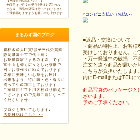
【土曜日の発送について】
土曜日はご注文の受付(受注対応)のみ
となり、商品の発送は行っておりません
ご理解賜りますようお願い申し上げます
○コンビニ支払い（先払い）
まるみず園のブログ
■返品・交換について
・商品の特性上、お客様
農林水産大臣賞!親子三代受賞園!
受けしておりません。ご
静岡県富士市で代々続く
・万一発送中の破損、不
お茶農園家「まるみず園」です。
注文と違う商品が届いた
富士山を仰ぐ広々とした茶畑で
日々お茶作りに励んでおります。
こちらが負担いたします。
皆様に美味しいお茶をお届け
内にE-mailまたはTEL
出来るよう、特に味・色・香りに
拘って生産加工しております。
商品写真のパッケージと
ご家庭用ギフト用各種取り揃えて
ございますので是非ご覧になって
ざいます。
くださいませ。
予めご了承ください。
ブログも書いております♪
店長日記はこちら >>