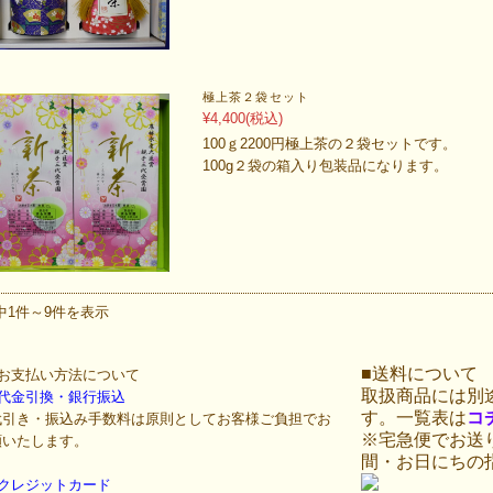
極上茶２袋セット
¥4,400
(税込)
100ｇ2200円極上茶の２袋セットです。
100g２袋の箱入り包装品になります。
中1件～9件を表示
■送料について
■お支払い方法について
取扱商品には別
○代金引換・銀行振込
す。一覧表は
コ
代引き・振込み手数料は原則としてお客様ご負担でお
※宅急便でお送
願いたします。
間・お日にちの
○クレジットカード