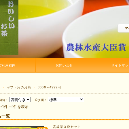
マ
ご利用案内
お問い合せ
サイトマッ
P
ギフト用のお茶
3000～4999円
切替：
並び順：
中1件～9件を表示
品一覧
高級茶３袋セット