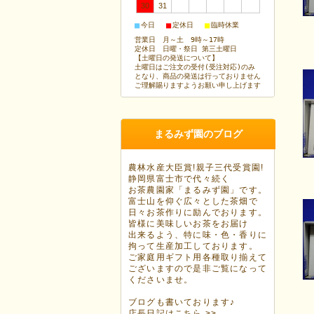
30
31
■
■
■
今日
定休日
臨時休業
営業日 月～土 9時～17時
定休日 日曜・祭日 第三土曜日
【土曜日の発送について】
土曜日はご注文の受付(受注対応)のみ
となり、商品の発送は行っておりません
ご理解賜りますようお願い申し上げます
まるみず園のブログ
農林水産大臣賞!親子三代受賞園!
静岡県富士市で代々続く
お茶農園家「まるみず園」です。
富士山を仰ぐ広々とした茶畑で
日々お茶作りに励んでおります。
皆様に美味しいお茶をお届け
出来るよう、特に味・色・香りに
拘って生産加工しております。
ご家庭用ギフト用各種取り揃えて
ございますので是非ご覧になって
くださいませ。
ブログも書いております♪
店長日記はこちら >>