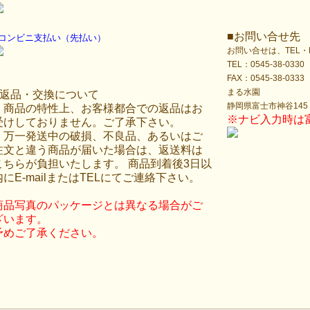
■お問い合せ先
○コンビニ支払い（先払い）
お問い合せは、TEL
TEL：0545-38-0330
FAX：0545-38-0333
まる水園
■返品・交換について
静岡県富士市神谷145
・商品の特性上、お客様都合での返品はお
※ナビ入力時は富
受けしておりません。ご了承下さい。
・万一発送中の破損、不良品、あるいはご
注文と違う商品が届いた場合は、返送料は
こちらが負担いたします。 商品到着後3日以
内にE-mailまたはTELにてご連絡下さい。
商品写真のパッケージとは異なる場合がご
ざいます。
予めご了承ください。